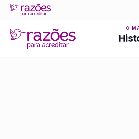
O M
Hist