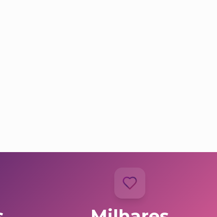
s
Milhares