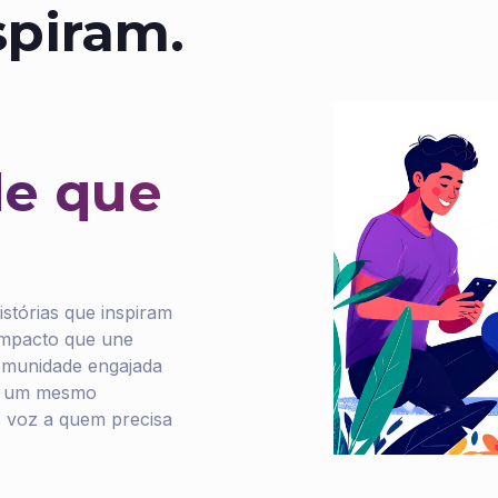
spiram.
e que
stórias que inspiram
impacto que une
comunidade engajada
de um mesmo
 voz a quem precisa