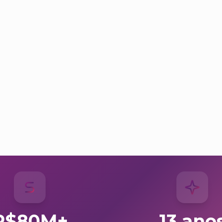
R$80M+
13 ano