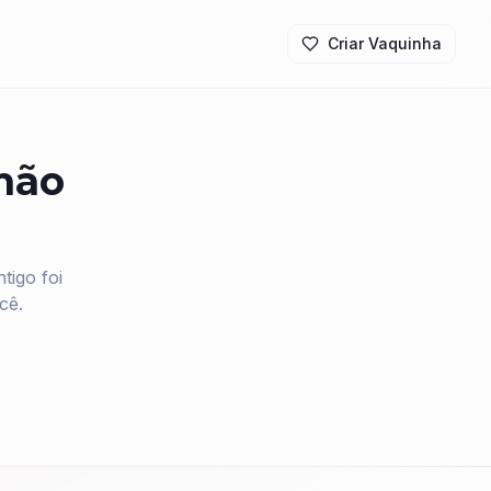
Criar Vaquinha
 não
igo foi
cê.