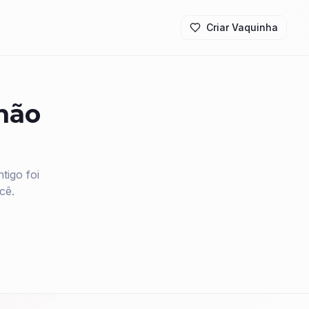
Criar Vaquinha
 não
igo foi
cê.