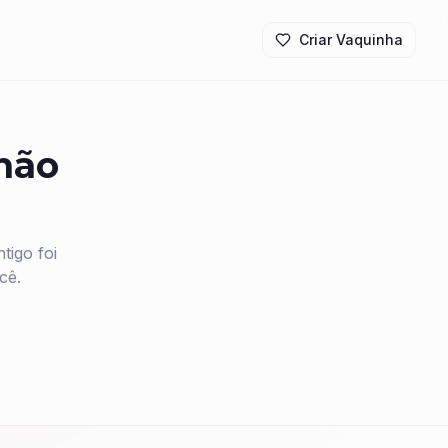
Criar Vaquinha
 não
igo foi
cê.