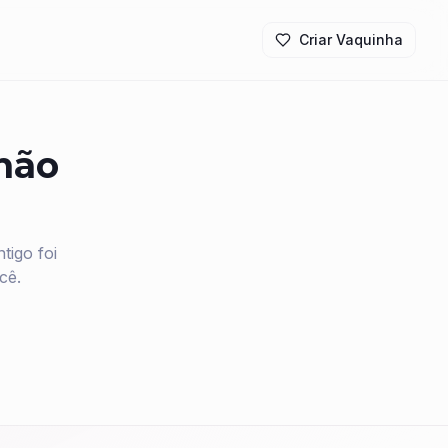
Criar Vaquinha
 não
igo foi
cê.