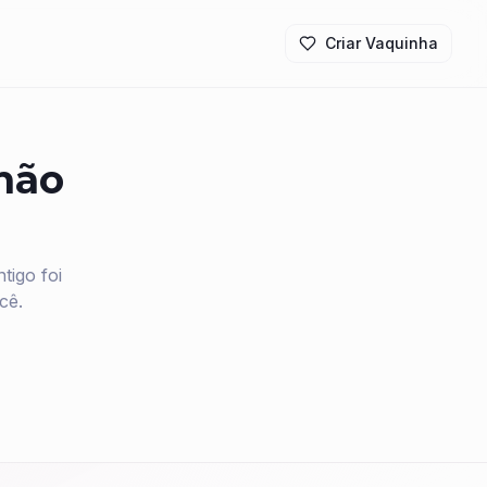
Criar Vaquinha
 não
igo foi
cê.