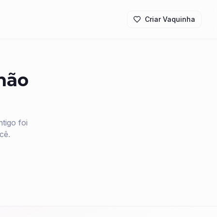
Criar Vaquinha
 não
igo foi
cê.