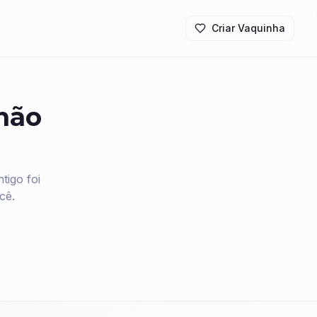
Criar Vaquinha
 não
igo foi
cê.