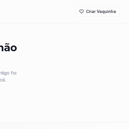
Criar Vaquinha
 não
igo foi
cê.