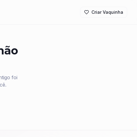
Criar Vaquinha
 não
igo foi
cê.