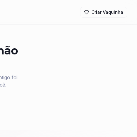
Criar Vaquinha
 não
igo foi
cê.